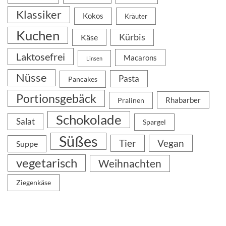
Klassiker
Kokos
Kräuter
Kuchen
Kürbis
Käse
Laktosefrei
Macarons
Linsen
Nüsse
Pasta
Pancakes
Portionsgebäck
Rhabarber
Pralinen
Schokolade
Salat
Spargel
Süßes
Tier
Vegan
Suppe
vegetarisch
Weihnachten
Ziegenkäse