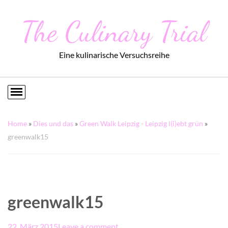
The Culinary Trial
Eine kulinarische Versuchsreihe
Home
»
Dies und das
»
Green Walk Leipzig - Leipzig l(i)ebt grün
»
greenwalk15
greenwalk15
22. März 2015
Leave a comment