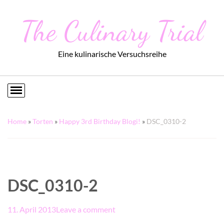
The Culinary Trial
Eine kulinarische Versuchsreihe
Home
»
Torten
»
Happy 3rd Birthday Blogi!
»
DSC_0310-2
DSC_0310-2
11. April 2013
Leave a comment