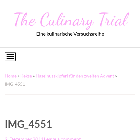
The Culinary Trial
Eine kulinarische Versuchsreihe
Home
»
Kekse
»
Haselnusskipferl für den zweiten Advent
»
IMG_4551
IMG_4551
2. Dezember 2011
Leave a comment