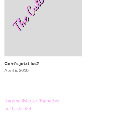
Geht’s jetzt los?
April 6, 2010
Beitragsnavigation
Karamellisierter Rhabarber
auf Lachsfilet