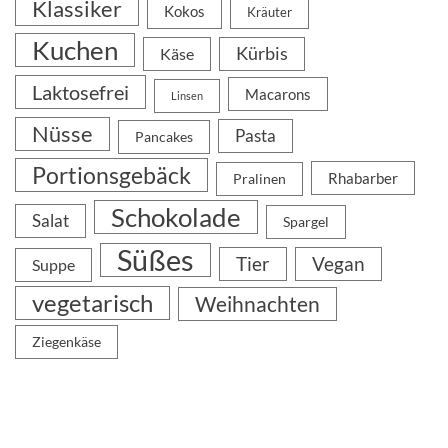
Klassiker
Kokos
Kräuter
Kuchen
Kürbis
Käse
Laktosefrei
Macarons
Linsen
Nüsse
Pasta
Pancakes
Portionsgebäck
Rhabarber
Pralinen
Schokolade
Salat
Spargel
Süßes
Tier
Vegan
Suppe
vegetarisch
Weihnachten
Ziegenkäse