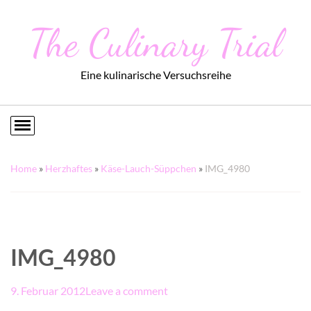
The Culinary Trial
Eine kulinarische Versuchsreihe
Home
»
Herzhaftes
»
Käse-Lauch-Süppchen
»
IMG_4980
IMG_4980
9. Februar 2012
Leave a comment