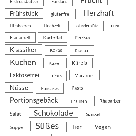
Erdnussbutter
Fondant
Herzhaft
Frühstück
glutenfrei
Himbeeren
Hochzeit
Holunderblüte
Huhn
Karamell
Kartoffel
Kirschen
Klassiker
Kokos
Kräuter
Kuchen
Kürbis
Käse
Laktosefrei
Macarons
Linsen
Nüsse
Pasta
Pancakes
Portionsgebäck
Rhabarber
Pralinen
Schokolade
Salat
Spargel
Süßes
Tier
Vegan
Suppe