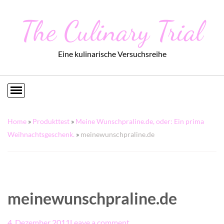
The Culinary Trial
Eine kulinarische Versuchsreihe
Home
»
Produkttest
»
Meine Wunschpraline.de, oder: Ein prima
Weihnachtsgeschenk.
»
meinewunschpraline.de
meinewunschpraline.de
4. Dezember 2011
Leave a comment