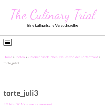
The Culinary Trial
Eine kulinarische Versuchsreihe
Home
»
Torten
»
Zitronenrührkuchen: Neues von der Tortenfront
»
torte_juli3
torte_juli3
23. Mai 2010
Leave a comment