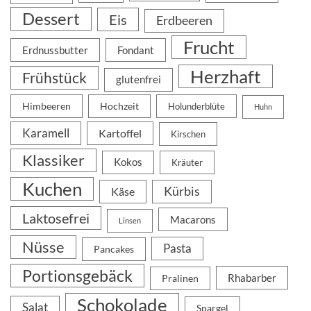
Dessert
Eis
Erdbeeren
Frucht
Erdnussbutter
Fondant
Herzhaft
Frühstück
glutenfrei
Himbeeren
Hochzeit
Holunderblüte
Huhn
Karamell
Kartoffel
Kirschen
Klassiker
Kokos
Kräuter
Kuchen
Kürbis
Käse
Laktosefrei
Macarons
Linsen
Nüsse
Pasta
Pancakes
Portionsgebäck
Rhabarber
Pralinen
Schokolade
Salat
Spargel