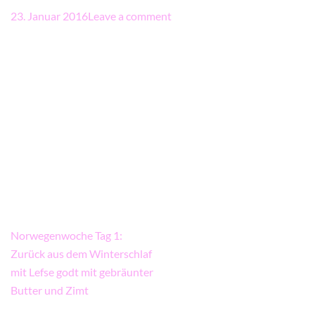
23. Januar 2016
Leave a comment
Beitragsnavigation
Norwegenwoche Tag 1:
Zurück aus dem Winterschlaf
mit Lefse godt mit gebräunter
Butter und Zimt