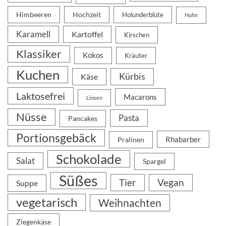
Himbeeren
Hochzeit
Holunderblüte
Huhn
Karamell
Kartoffel
Kirschen
Klassiker
Kokos
Kräuter
Kuchen
Kürbis
Käse
Laktosefrei
Macarons
Linsen
Nüsse
Pasta
Pancakes
Portionsgebäck
Rhabarber
Pralinen
Schokolade
Salat
Spargel
Süßes
Tier
Vegan
Suppe
vegetarisch
Weihnachten
Ziegenkäse