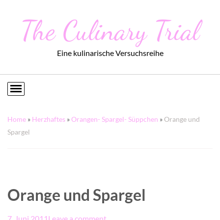
The Culinary Trial
Eine kulinarische Versuchsreihe
Home
»
Herzhaftes
»
Orangen- Spargel- Süppchen
»
Orange und
Spargel
Orange und Spargel
7. Juni 2011
Leave a comment