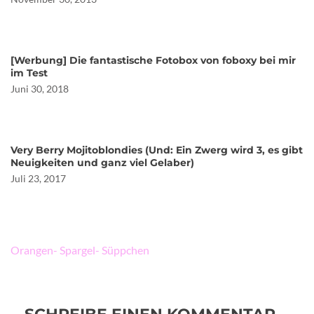
[Werbung] Die fantastische Fotobox von foboxy bei mir
im Test
Juni 30, 2018
Very Berry Mojitoblondies (Und: Ein Zwerg wird 3, es gibt
Neuigkeiten und ganz viel Gelaber)
Juli 23, 2017
Beitragsnavigation
Orangen- Spargel- Süppchen