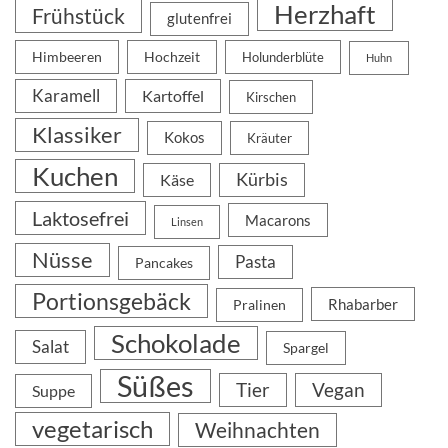
Herzhaft
Frühstück
glutenfrei
Himbeeren
Hochzeit
Holunderblüte
Huhn
Karamell
Kartoffel
Kirschen
Klassiker
Kokos
Kräuter
Kuchen
Kürbis
Käse
Laktosefrei
Macarons
Linsen
Nüsse
Pasta
Pancakes
Portionsgebäck
Rhabarber
Pralinen
Schokolade
Salat
Spargel
Süßes
Tier
Vegan
Suppe
vegetarisch
Weihnachten