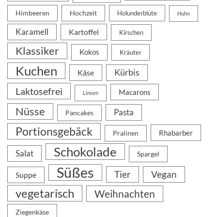
Himbeeren
Hochzeit
Holunderblüte
Huhn
Karamell
Kartoffel
Kirschen
Klassiker
Kokos
Kräuter
Kuchen
Kürbis
Käse
Laktosefrei
Macarons
Linsen
Nüsse
Pasta
Pancakes
Portionsgebäck
Rhabarber
Pralinen
Schokolade
Salat
Spargel
Süßes
Tier
Vegan
Suppe
vegetarisch
Weihnachten
Ziegenkäse