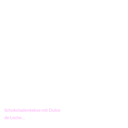
Beitragsnavigation
Schokoladenkekse mit Dulce
de Leche…