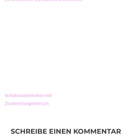
Beitragsnavigation
Schokoladenkekse mit
Zuckerstangenbruch
SCHREIBE EINEN KOMMENTAR