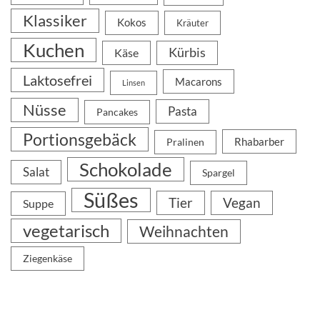
Klassiker
Kokos
Kräuter
Kuchen
Kürbis
Käse
Laktosefrei
Macarons
Linsen
Nüsse
Pasta
Pancakes
Portionsgebäck
Rhabarber
Pralinen
Schokolade
Salat
Spargel
Süßes
Tier
Vegan
Suppe
vegetarisch
Weihnachten
Ziegenkäse