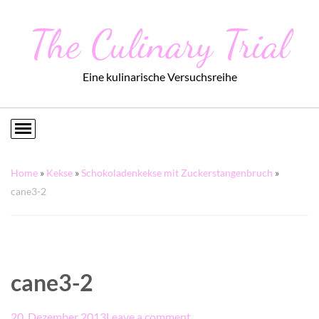
The Culinary Trial
Eine kulinarische Versuchsreihe
Home
»
Kekse
»
Schokoladenkekse mit Zuckerstangenbruch
»
cane3-2
cane3-2
20. Dezember 2013
Leave a comment