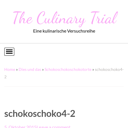
The Culinary Trial
Eine kulinarische Versuchsreihe
Home
»
Dies und das
»
Schokoschokoschokotorte
»
schokoschoko4-
2
schokoschoko4-2
5. Oktober 2015
Leave a comment