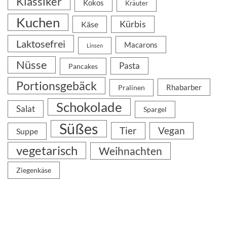
Klassiker
Kokos
Kräuter
Kuchen
Kürbis
Käse
Laktosefrei
Macarons
Linsen
Nüsse
Pasta
Pancakes
Portionsgebäck
Rhabarber
Pralinen
Schokolade
Salat
Spargel
Süßes
Tier
Vegan
Suppe
vegetarisch
Weihnachten
Ziegenkäse