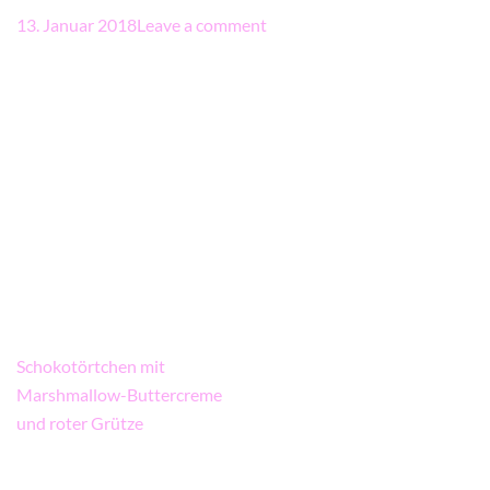
13. Januar 2018
Leave a comment
Beitragsnavigation
Schokotörtchen mit
Marshmallow-Buttercreme
und roter Grütze