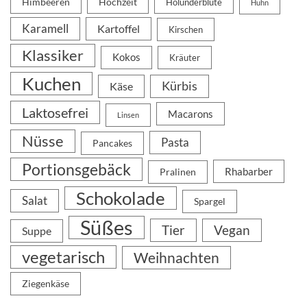
Himbeeren
Hochzeit
Holunderblüte
Huhn
Karamell
Kartoffel
Kirschen
Klassiker
Kokos
Kräuter
Kuchen
Kürbis
Käse
Laktosefrei
Macarons
Linsen
Nüsse
Pasta
Pancakes
Portionsgebäck
Rhabarber
Pralinen
Schokolade
Salat
Spargel
Süßes
Tier
Vegan
Suppe
vegetarisch
Weihnachten
Ziegenkäse