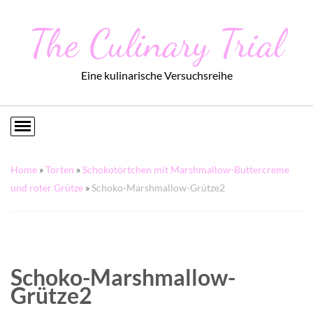
The Culinary Trial
Eine kulinarische Versuchsreihe
Home
»
Torten
»
Schokotörtchen mit Marshmallow-Buttercreme
und roter Grütze
»
Schoko-Marshmallow-Grütze2
Schoko-Marshmallow-
Grütze2