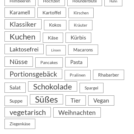
Himbeeren
Hochzeit
Holunderblüte
Huhn
Karamell
Kartoffel
Kirschen
Klassiker
Kokos
Kräuter
Kuchen
Kürbis
Käse
Laktosefrei
Macarons
Linsen
Nüsse
Pasta
Pancakes
Portionsgebäck
Rhabarber
Pralinen
Schokolade
Salat
Spargel
Süßes
Tier
Vegan
Suppe
vegetarisch
Weihnachten
Ziegenkäse