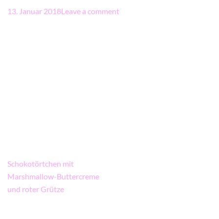
13. Januar 2018
Leave a comment
Beitragsnavigation
Schokotörtchen mit
Marshmallow-Buttercreme
und roter Grütze