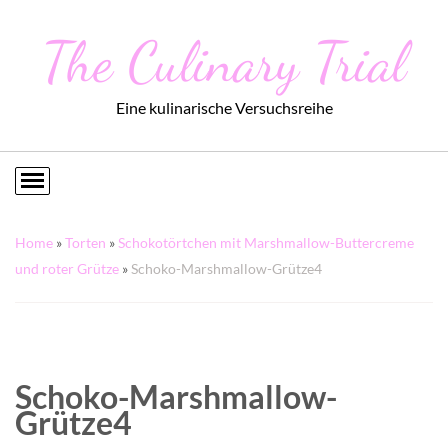
The Culinary Trial
Eine kulinarische Versuchsreihe
Home
»
Torten
»
Schokotörtchen mit Marshmallow-Buttercreme
und roter Grütze
»
Schoko-Marshmallow-Grütze4
Schoko-Marshmallow-
Grütze4