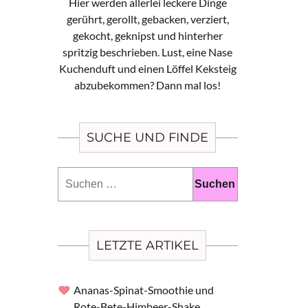
Hier werden allerlei leckere Dinge
gerührt, gerollt, gebacken, verziert,
gekocht, geknipst und hinterher
spritzig beschrieben. Lust, eine Nase
Kuchenduft und einen Löffel Keksteig
abzubekommen? Dann mal los!
SUCHE UND FINDE
Suchen
nach:
LETZTE ARTIKEL
Ananas-Spinat-Smoothie und
Rote-Bete-Himbeer-Shake