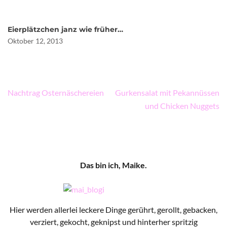
Eierplätzchen janz wie früher…
Oktober 12, 2013
Beitragsnavigation
Nachtrag Osternäschereien
Gurkensalat mit Pekannüssen
und Chicken Nuggets
Das bin ich, Maike.
Hier werden allerlei leckere Dinge gerührt, gerollt, gebacken,
verziert, gekocht, geknipst und hinterher spritzig