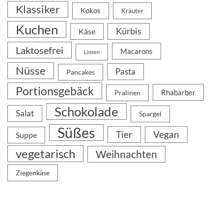
Klassiker
Kokos
Kräuter
Kuchen
Kürbis
Käse
Laktosefrei
Macarons
Linsen
Nüsse
Pasta
Pancakes
Portionsgebäck
Rhabarber
Pralinen
Schokolade
Salat
Spargel
Süßes
Tier
Vegan
Suppe
vegetarisch
Weihnachten
Ziegenkäse