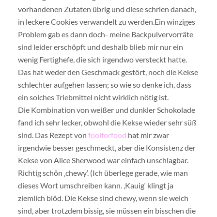
vorhandenen Zutaten übrig und diese schrien danach,
in leckere Cookies verwandelt zu werden.
Ein winziges
Problem gab es dann doch- meine Backpulvervorräte
sind leider erschöpft und deshalb blieb mir nur ein
wenig Fertighefe, die sich irgendwo versteckt hatte.
Das hat weder den Geschmack gestört, noch die Kekse
schlechter aufgehen lassen; so wie so denke ich, dass
ein solches Triebmittel nicht wirklich nötig ist.
Die Kombination von weißer und dunkler Schokolade
fand ich sehr lecker, obwohl die Kekse wieder sehr süß
sind. Das Rezept von
foolforfood
hat mir zwar
irgendwie besser geschmeckt, aber die Konsistenz der
Kekse von Alice Sherwood war einfach unschlagbar.
Richtig schön ‚chewy‘. (Ich überlege gerade, wie man
dieses Wort umschreiben kann. ‚Kauig‘ klingt ja
ziemlich blöd. Die Kekse sind chewy, wenn sie weich
sind, aber trotzdem bissig, sie müssen ein bisschen die