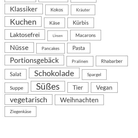
Klassiker
Kokos
Kräuter
Kuchen
Kürbis
Käse
Laktosefrei
Macarons
Linsen
Nüsse
Pasta
Pancakes
Portionsgebäck
Rhabarber
Pralinen
Schokolade
Salat
Spargel
Süßes
Tier
Vegan
Suppe
vegetarisch
Weihnachten
Ziegenkäse