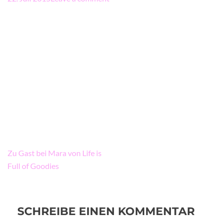
Beitragsnavigation
Zu Gast bei Mara von Life is
Full of Goodies
SCHREIBE EINEN KOMMENTAR