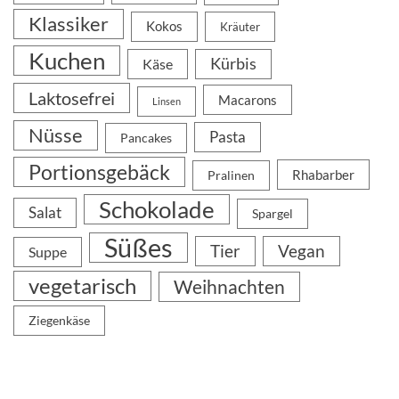
Klassiker
Kokos
Kräuter
Kuchen
Kürbis
Käse
Laktosefrei
Macarons
Linsen
Nüsse
Pasta
Pancakes
Portionsgebäck
Rhabarber
Pralinen
Schokolade
Salat
Spargel
Süßes
Tier
Vegan
Suppe
vegetarisch
Weihnachten
Ziegenkäse