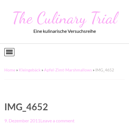
The Culinary Trial
Eine kulinarische Versuchsreihe
Home
»
Kleingebäck
»
Apfel-Zimt-Marshmallows
»
IMG_4652
IMG_4652
9. Dezember 2011
Leave a comment