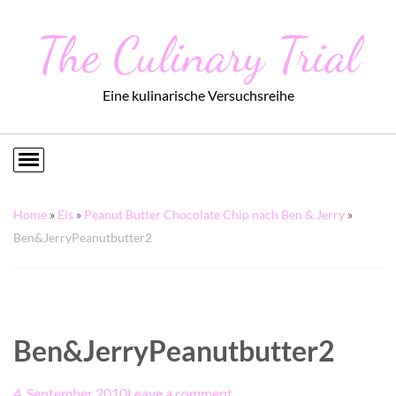
The Culinary Trial
Eine kulinarische Versuchsreihe
Home
»
Eis
»
Peanut Butter Chocolate Chip nach Ben & Jerry
»
Ben&JerryPeanutbutter2
Ben&JerryPeanutbutter2
4. September 2010
Leave a comment