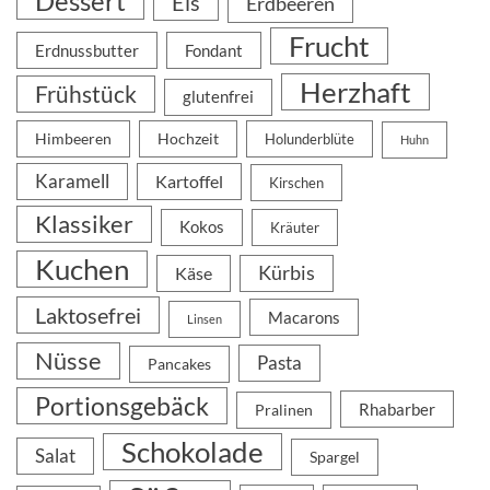
Dessert
Eis
Erdbeeren
Frucht
Erdnussbutter
Fondant
Herzhaft
Frühstück
glutenfrei
Himbeeren
Hochzeit
Holunderblüte
Huhn
Karamell
Kartoffel
Kirschen
Klassiker
Kokos
Kräuter
Kuchen
Kürbis
Käse
Laktosefrei
Macarons
Linsen
Nüsse
Pasta
Pancakes
Portionsgebäck
Rhabarber
Pralinen
Schokolade
Salat
Spargel