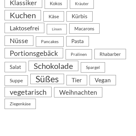
Klassiker
Kokos
Kräuter
Kuchen
Kürbis
Käse
Laktosefrei
Macarons
Linsen
Nüsse
Pasta
Pancakes
Portionsgebäck
Rhabarber
Pralinen
Schokolade
Salat
Spargel
Süßes
Tier
Vegan
Suppe
vegetarisch
Weihnachten
Ziegenkäse