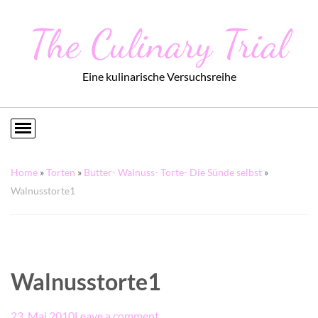
The Culinary Trial
Eine kulinarische Versuchsreihe
Home
»
Torten
»
Butter- Walnuss- Torte- Die Sünde selbst
»
Walnusstorte1
Walnusstorte1
23. Mai 2010
Leave a comment