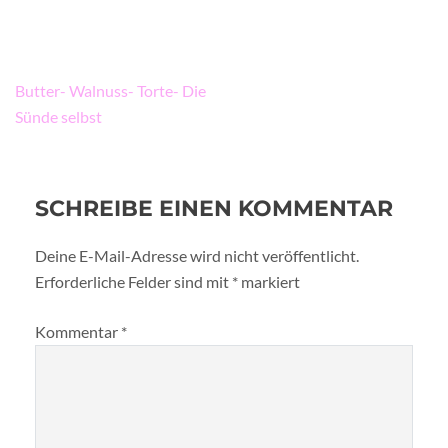
Beitragsnavigation
Butter- Walnuss- Torte- Die
Sünde selbst
SCHREIBE EINEN KOMMENTAR
Deine E-Mail-Adresse wird nicht veröffentlicht.
Erforderliche Felder sind mit
*
markiert
Kommentar
*