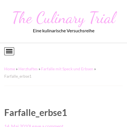
The Culinary Trial
Eine kulinarische Versuchsreihe
Home
»
Herzhaftes
»
Farfalle mit Speck und Erbsen
»
Farfalle_erbse1
Farfalle_erbse1
14. Mai 2010
Leave a comment