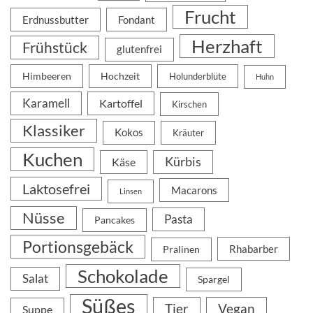
Frucht
Erdnussbutter
Fondant
Herzhaft
Frühstück
glutenfrei
Himbeeren
Hochzeit
Holunderblüte
Huhn
Karamell
Kartoffel
Kirschen
Klassiker
Kokos
Kräuter
Kuchen
Kürbis
Käse
Laktosefrei
Macarons
Linsen
Nüsse
Pasta
Pancakes
Portionsgebäck
Rhabarber
Pralinen
Schokolade
Salat
Spargel
Süßes
Tier
Vegan
Suppe