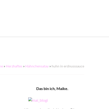
me
»
Herzhaftes
»
Hähnchensatay
»
huhn in erdnusssauce
Das bin ich, Maike.