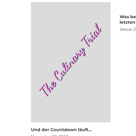
Was be
letzte
Januar 2
Und der Countdown läuft…