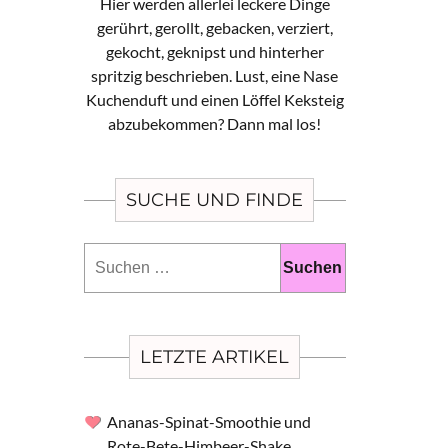
Hier werden allerlei leckere Dinge
gerührt, gerollt, gebacken, verziert,
gekocht, geknipst und hinterher
spritzig beschrieben. Lust, eine Nase
Kuchenduft und einen Löffel Keksteig
abzubekommen? Dann mal los!
SUCHE UND FINDE
Suchen
nach:
LETZTE ARTIKEL
Ananas-Spinat-Smoothie und
Rote-Bete-Himbeer-Shake