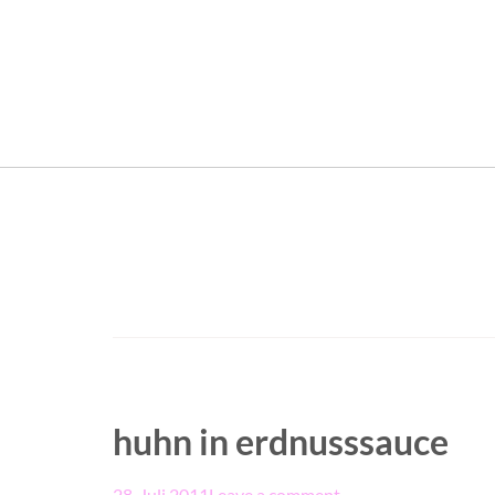
huhn in erdnusssauce
28. Juli 2011
Leave a comment