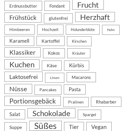
Frucht
Erdnussbutter
Fondant
Herzhaft
Frühstück
glutenfrei
Himbeeren
Hochzeit
Holunderblüte
Huhn
Karamell
Kartoffel
Kirschen
Klassiker
Kokos
Kräuter
Kuchen
Kürbis
Käse
Laktosefrei
Macarons
Linsen
Nüsse
Pasta
Pancakes
Portionsgebäck
Rhabarber
Pralinen
Schokolade
Salat
Spargel
Süßes
Tier
Vegan
Suppe