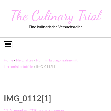
The Culinary Trial
Eine kulinarische Versuchsreihe
Home
»
Herzhaftes
»
Huhn in Estragonsahne mit
Herzoginkartoffeln
»
IMG_0112[1]
IMG_0112[1]
11. November 2010
Leave a comment