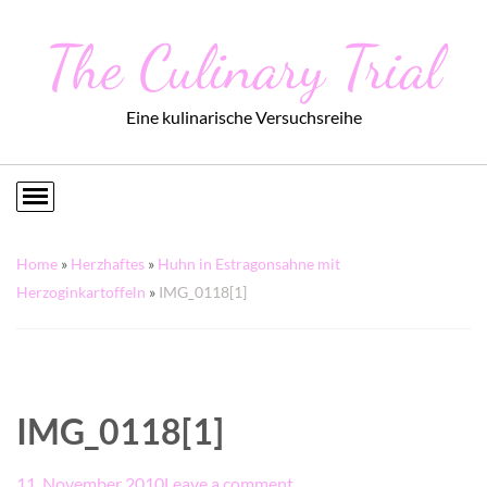
The Culinary Trial
Eine kulinarische Versuchsreihe
Home
»
Herzhaftes
»
Huhn in Estragonsahne mit
Herzoginkartoffeln
»
IMG_0118[1]
IMG_0118[1]
11. November 2010
Leave a comment