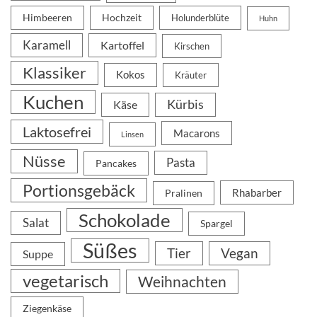
Himbeeren
Hochzeit
Holunderblüte
Huhn
Karamell
Kartoffel
Kirschen
Klassiker
Kokos
Kräuter
Kuchen
Kürbis
Käse
Laktosefrei
Macarons
Linsen
Nüsse
Pasta
Pancakes
Portionsgebäck
Rhabarber
Pralinen
Schokolade
Salat
Spargel
Süßes
Tier
Vegan
Suppe
vegetarisch
Weihnachten
Ziegenkäse