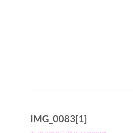
IMG_0083[1]
26. November 2010
Leave a comment