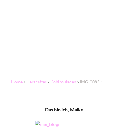
Home
»
Herzhaftes
»
Kohlrouladen
»
IMG_0083[1]
Das bin ich, Maike.