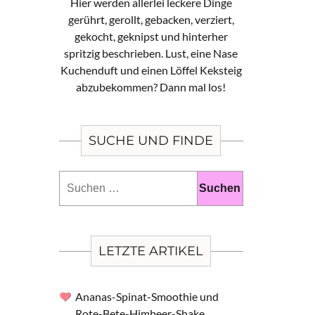
Hier werden allerlei leckere Dinge
gerührt, gerollt, gebacken, verziert,
gekocht, geknipst und hinterher
spritzig beschrieben. Lust, eine Nase
Kuchenduft und einen Löffel Keksteig
abzubekommen? Dann mal los!
SUCHE UND FINDE
Suchen
nach:
LETZTE ARTIKEL
Ananas-Spinat-Smoothie und
Rote-Bete-Himbeer-Shake