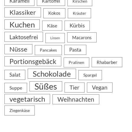
Karamell
Kartoffel
Kirschen
Klassiker
Kokos
Kräuter
Kuchen
Kürbis
Käse
Laktosefrei
Macarons
Linsen
Nüsse
Pasta
Pancakes
Portionsgebäck
Rhabarber
Pralinen
Schokolade
Salat
Spargel
Süßes
Tier
Vegan
Suppe
vegetarisch
Weihnachten
Ziegenkäse