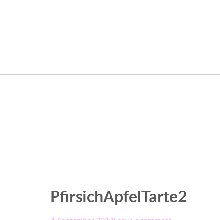
PfirsichApfelTarte2
4. September 2010
Leave a comment