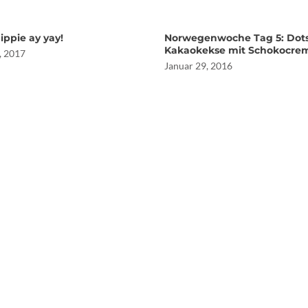
Jippie ay yay!
Norwegenwoche Tag 5: Dots
Kakaokekse mit Schokocre
, 2017
Januar 29, 2016