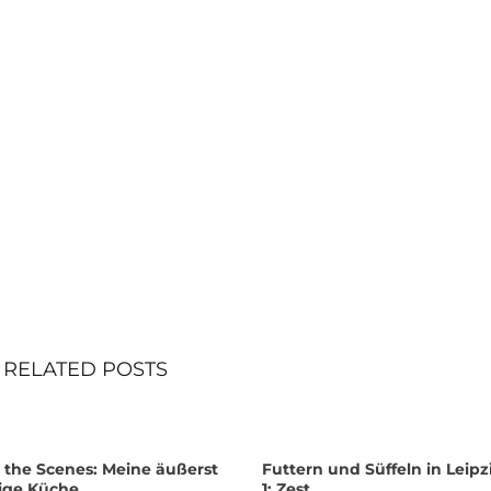
RELATED POSTS
 the Scenes: Meine äußerst
Futtern und Süffeln in Leipz
gige Küche.
1: Zest.