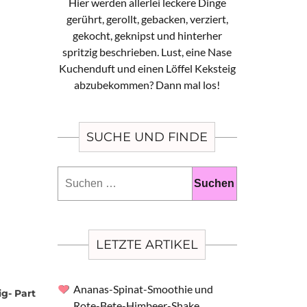
Hier werden allerlei leckere Dinge
gerührt, gerollt, gebacken, verziert,
gekocht, geknipst und hinterher
spritzig beschrieben. Lust, eine Nase
Kuchenduft und einen Löffel Keksteig
abzubekommen? Dann mal los!
SUCHE UND FINDE
Suchen
nach:
LETZTE ARTIKEL
Ananas-Spinat-Smoothie und
ig- Part
Rote-Bete-Himbeer-Shake