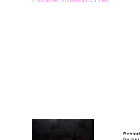
Behind
freizü