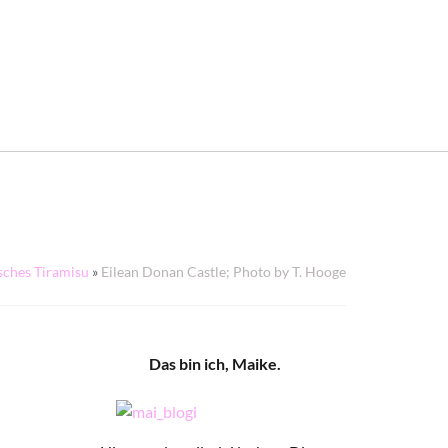
sches Tiramisu
»
Eilean Donan Castle; Photo by T. Hooge
Das bin ich, Maike.