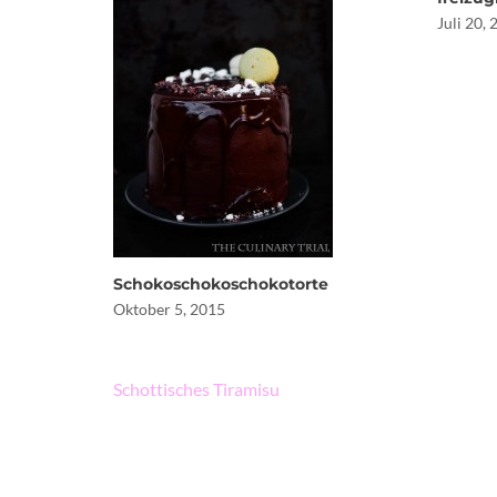
Juli 20,
Schokoschokoschokotorte
Oktober 5, 2015
Beitragsnavigation
Schottisches Tiramisu