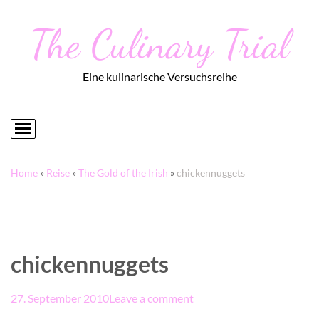
The Culinary Trial
Eine kulinarische Versuchsreihe
Home
»
Reise
»
The Gold of the Irish
»
chickennuggets
chickennuggets
27. September 2010
Leave a comment