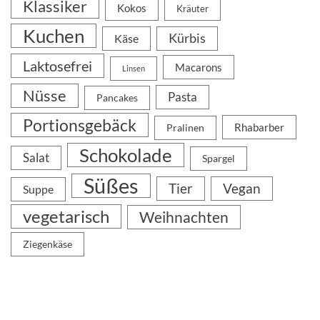
Klassiker
Kokos
Kräuter
Kuchen
Kürbis
Käse
Laktosefrei
Macarons
Linsen
Nüsse
Pasta
Pancakes
Portionsgebäck
Rhabarber
Pralinen
Schokolade
Salat
Spargel
Süßes
Tier
Vegan
Suppe
vegetarisch
Weihnachten
Ziegenkäse