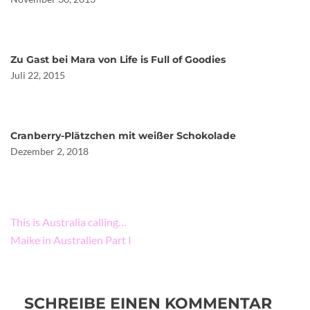
Zu Gast bei Mara von Life is Full of Goodies
Juli 22, 2015
Cranberry-Plätzchen mit weißer Schokolade
Dezember 2, 2018
Beitragsnavigation
This is Australia calling…
Maike in Australien Part I
SCHREIBE EINEN KOMMENTAR