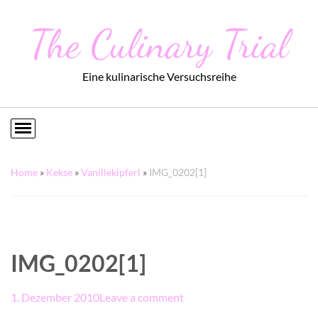
The Culinary Trial
Eine kulinarische Versuchsreihe
Home
»
Kekse
»
Vanillekipferl
»
IMG_0202[1]
IMG_0202[1]
1. Dezember 2010
Leave a comment