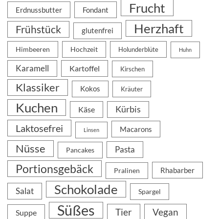
Frucht
Erdnussbutter
Fondant
Herzhaft
Frühstück
glutenfrei
Himbeeren
Hochzeit
Holunderblüte
Huhn
Karamell
Kartoffel
Kirschen
Klassiker
Kokos
Kräuter
Kuchen
Kürbis
Käse
Laktosefrei
Macarons
Linsen
Nüsse
Pasta
Pancakes
Portionsgebäck
Rhabarber
Pralinen
Schokolade
Salat
Spargel
Süßes
Tier
Vegan
Suppe