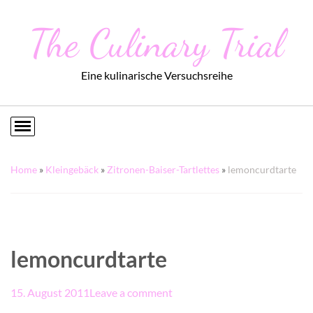
The Culinary Trial
Eine kulinarische Versuchsreihe
Home
»
Kleingebäck
»
Zitronen-Baiser-Tartlettes
»
lemoncurdtarte
lemoncurdtarte
15. August 2011
Leave a comment