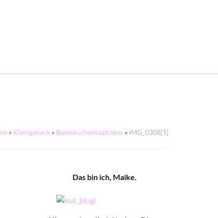
me
»
Kleingebäck
»
Baumkuchencupcakes
»
IMG_0308[1]
Das bin ich, Maike.