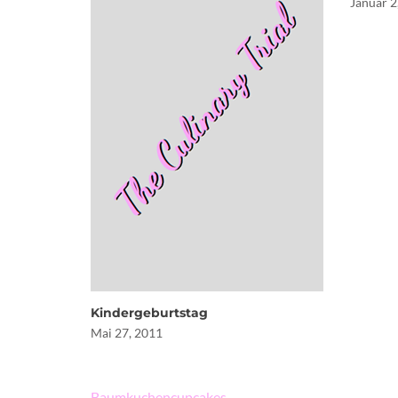
Januar 2
Kindergeburtstag
Mai 27, 2011
Beitragsnavigation
Baumkuchencupcakes