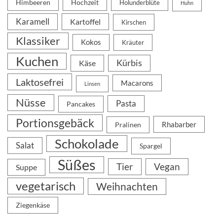
Himbeeren
Hochzeit
Holunderblüte
Huhn
Karamell
Kartoffel
Kirschen
Klassiker
Kokos
Kräuter
Kuchen
Kürbis
Käse
Laktosefrei
Macarons
Linsen
Nüsse
Pasta
Pancakes
Portionsgebäck
Rhabarber
Pralinen
Schokolade
Salat
Spargel
Süßes
Tier
Vegan
Suppe
vegetarisch
Weihnachten
Ziegenkäse