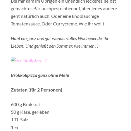
Bei mir kam im Übrigen ein unendlich leckeres, selbst
gemachtes Bärlauchpesto obenauf, aber jedes andere
geht natürlich auch. Oder eine knoblauchige
Tomatensauce. Oder Currycreme. Wie ihr wollt.
Habt ein ganz und gar wundervolles Wochenende, ihr
Lieben! Und genießt den Sommer, wie immer. ; )
Brokkolipizza ganz ohne Mehl
Zutaten
(für 2 Personen)
600 g Brokkoli
50 g Käse, gerieben
1 TL Salz
1 Ei