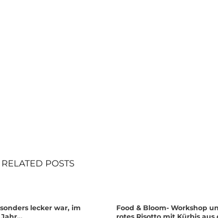
RELATED POSTS
sonders lecker war, im
Food & Bloom- Workshop un
n Jahr…
rotes Risotto mit Kürbis au