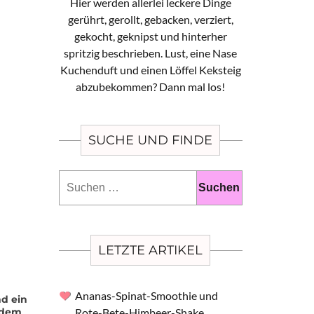
Hier werden allerlei leckere Dinge
gerührt, gerollt, gebacken, verziert,
gekocht, geknipst und hinterher
spritzig beschrieben. Lust, eine Nase
Kuchenduft und einen Löffel Keksteig
abzubekommen? Dann mal los!
SUCHE UND FINDE
Suchen
nach:
LETZTE ARTIKEL
Ananas-Spinat-Smoothie und
d ein
s dem
Rote-Bete-Himbeer-Shake