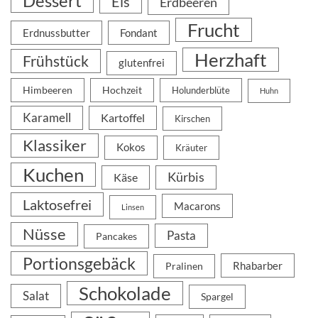
Dessert
Eis
Erdbeeren
Frucht
Erdnussbutter
Fondant
Herzhaft
Frühstück
glutenfrei
Himbeeren
Hochzeit
Holunderblüte
Huhn
Karamell
Kartoffel
Kirschen
Klassiker
Kokos
Kräuter
Kuchen
Kürbis
Käse
Laktosefrei
Macarons
Linsen
Nüsse
Pasta
Pancakes
Portionsgebäck
Rhabarber
Pralinen
Schokolade
Salat
Spargel