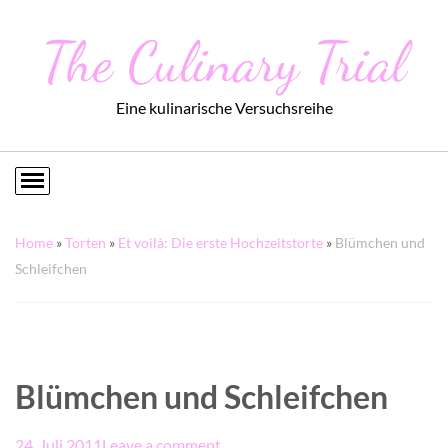
The Culinary Trial
Eine kulinarische Versuchsreihe
Home
»
Torten
»
Et voilà: Die erste Hochzeitstorte
»
Blümchen und
Schleifchen
Blümchen und Schleifchen
24. Juli 2011
Leave a comment