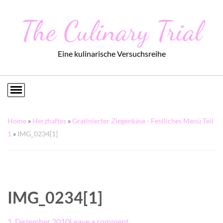
The Culinary Trial
Eine kulinarische Versuchsreihe
Home
»
Herzhaftes
»
Gratinierter Ziegenkäse - Festliches Menü Teil
1
»
IMG_0234[1]
IMG_0234[1]
1. Dezember 2010
Leave a comment