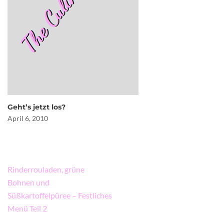
Geht’s jetzt los?
April 6, 2010
Beitragsnavigation
Rinderrouladen, grüne
Bohnen und
Süßkartoffelpüree – Festliches
Menü Teil 2