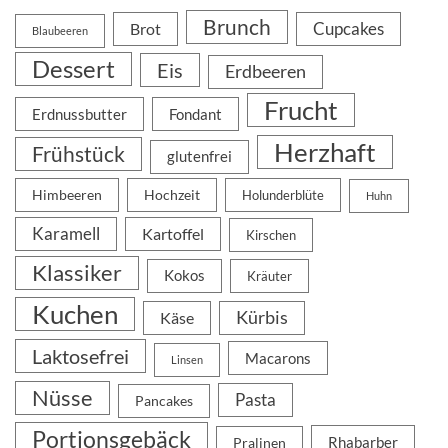
Brunch
Cupcakes
Brot
Blaubeeren
Dessert
Eis
Erdbeeren
Frucht
Erdnussbutter
Fondant
Herzhaft
Frühstück
glutenfrei
Himbeeren
Hochzeit
Holunderblüte
Huhn
Karamell
Kartoffel
Kirschen
Klassiker
Kokos
Kräuter
Kuchen
Kürbis
Käse
Laktosefrei
Macarons
Linsen
Nüsse
Pasta
Pancakes
Portionsgebäck
Rhabarber
Pralinen