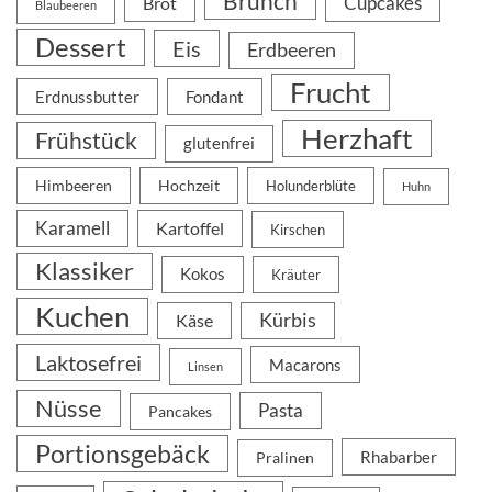
Brunch
Cupcakes
Brot
Blaubeeren
Dessert
Eis
Erdbeeren
Frucht
Erdnussbutter
Fondant
Herzhaft
Frühstück
glutenfrei
Himbeeren
Hochzeit
Holunderblüte
Huhn
Karamell
Kartoffel
Kirschen
Klassiker
Kokos
Kräuter
Kuchen
Kürbis
Käse
Laktosefrei
Macarons
Linsen
Nüsse
Pasta
Pancakes
Portionsgebäck
Rhabarber
Pralinen