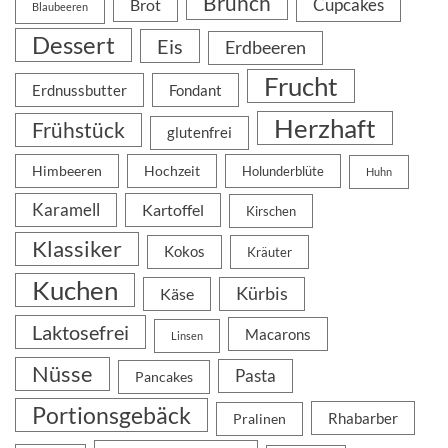
Brunch
Cupcakes
Brot
Blaubeeren
Dessert
Eis
Erdbeeren
Frucht
Erdnussbutter
Fondant
Herzhaft
Frühstück
glutenfrei
Himbeeren
Hochzeit
Holunderblüte
Huhn
Karamell
Kartoffel
Kirschen
Klassiker
Kokos
Kräuter
Kuchen
Kürbis
Käse
Laktosefrei
Macarons
Linsen
Nüsse
Pasta
Pancakes
Portionsgebäck
Rhabarber
Pralinen