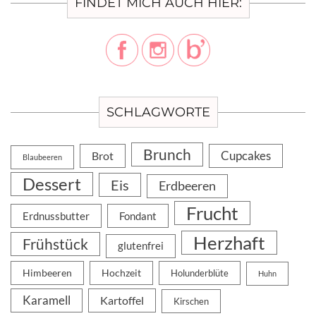
FINDET MICH AUCH HIER:
SCHLAGWORTE
Brunch
Cupcakes
Brot
Blaubeeren
Dessert
Eis
Erdbeeren
Frucht
Erdnussbutter
Fondant
Herzhaft
Frühstück
glutenfrei
Himbeeren
Hochzeit
Holunderblüte
Huhn
Karamell
Kartoffel
Kirschen