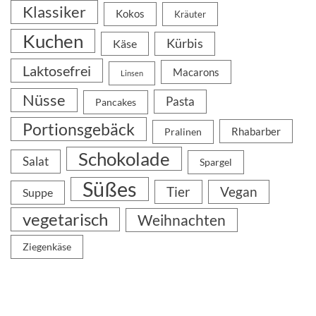
Klassiker
Kokos
Kräuter
Kuchen
Kürbis
Käse
Laktosefrei
Macarons
Linsen
Nüsse
Pasta
Pancakes
Portionsgebäck
Rhabarber
Pralinen
Schokolade
Salat
Spargel
Süßes
Tier
Vegan
Suppe
vegetarisch
Weihnachten
Ziegenkäse