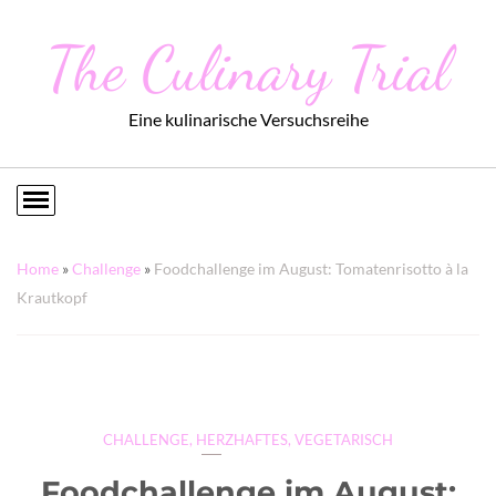
The Culinary Trial
Eine kulinarische Versuchsreihe
Home
»
Challenge
»
Foodchallenge im August: Tomatenrisotto à la
Krautkopf
CHALLENGE
,
HERZHAFTES
,
VEGETARISCH
Foodchallenge im August: