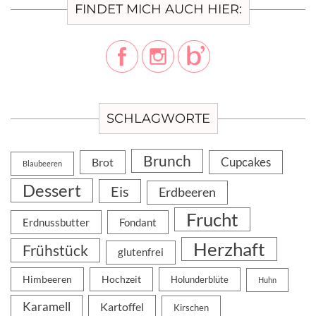
FINDET MICH AUCH HIER:
SCHLAGWORTE
Brunch
Cupcakes
Brot
Blaubeeren
Dessert
Eis
Erdbeeren
Frucht
Erdnussbutter
Fondant
Herzhaft
Frühstück
glutenfrei
Himbeeren
Hochzeit
Holunderblüte
Huhn
Karamell
Kartoffel
Kirschen